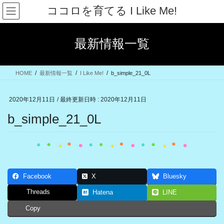
コ
ナ
ココロを育てる I Like Me!
ン
ビ
テ
ゲ
ン
ー
最新情報一覧
ツ
シ
へ
ョ
ス
ン
HOME
最新情報一覧
I Like Me!
b_simple_21_0L
キ
に
ッ
移
プ
動
2020年12月11日
/ 最終更新日時 :
2020年12月11日
b_simple_21_0L
Facebook
X
Bluesky
Threads
Hatena
LINE
Copy