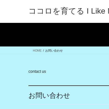
コ
ナ
ン
ビ
ココロを育てる I Like 
テ
ゲ
ン
ー
ツ
シ
へ
ョ
ス
ン
キ
に
ッ
移
HOME
お問い合わせ
プ
動
contact us
お問い合わせ