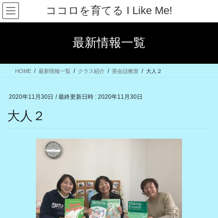
コ
ナ
ココロを育てる I Like Me!
ン
ビ
テ
ゲ
ン
ー
最新情報一覧
ツ
シ
へ
ョ
ス
ン
HOME
最新情報一覧
クラス紹介
英会話教室
大人２
キ
に
ッ
移
プ
動
2020年11月30日
/ 最終更新日時 :
2020年11月30日
大人２