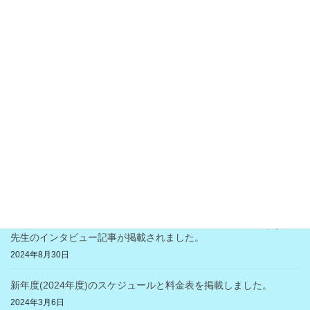
「経道」にインタビュー記事が掲載されました。2025年９月２日
2025年9月2日
２０２５年８月３日（日）無料体験教室開催
2025年7月9日
２０２５年１月～２０２５年３月迄のご入会限定キャンペーン実
施中
2024年12月17日
今年も世界の国々マーケットを開催致します♪ （11月4日：月・
祝）
2024年10月23日
「横浜市西区の地域・医療・美容情報のポートサイト」のあきら
先生のインタビュー記事が掲載されました。
2024年8月30日
新年度(2024年度)のスケジュールと料金表を掲載しました。
2024年3月6日