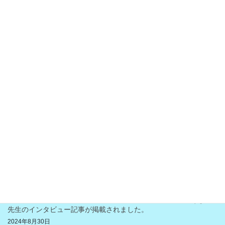
11日・14日・23日）
2026年1月15日
「経道」にインタビュー記事が掲載されました。2025年９月２日
2025年9月2日
２０２５年８月３日（日）無料体験教室開催
2025年7月9日
２０２５年１月～２０２５年３月迄のご入会限定キャンペーン実
施中
2024年12月17日
今年も世界の国々マーケットを開催致します♪ （11月4日：月・
祝）
2024年10月23日
「横浜市西区の地域・医療・美容情報のポートサイト」のあきら
先生のインタビュー記事が掲載されました。
2024年8月30日