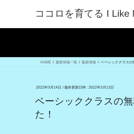
コ
ナ
ン
ビ
ココロを育てる I Like 
テ
ゲ
ン
ー
ツ
シ
へ
ョ
ス
ン
キ
に
ッ
移
HOME
最新情報一覧
最新情報
ベーシッククラスの
プ
動
2022年3月14日
/ 最終更新日時 :
2022年3月13日
ベーシッククラスの無
た！